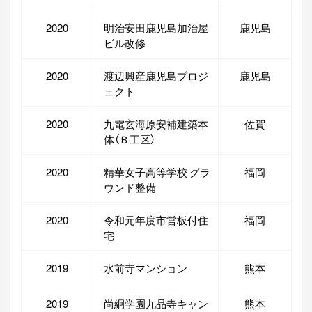
2020
明治安田鹿児島加治屋
鹿児島
ビル改修
2020
渡辺興産鹿児島プロジ
鹿児島
ェクト
2020
九電玄海原安補建築本
佐賀
体（Ｂ工区）
2020
精華女子高等学校 グラ
福岡
ウンド整備
2020
令和元年度市営板付住
福岡
宅
2019
水前寺マンション
熊本
2019
尚絅学園九品寺キャン
熊本