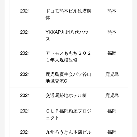
2021
ドコモ熊本ビル鉄塔解
熊本
体
2021
YKKAP九州八代ハウ
熊本
ス
2021
アトモスももち２０２
福岡
１年大規模改修
2021
鹿児島慶生会パソ谷山
鹿児島
地域交流C
2021
交通局跡地ホテル棟
鹿児島
2021
ＧＬＰ福岡粕屋プロジ
福岡
ェクト
2021
九州ろうきん本店ビル
福岡