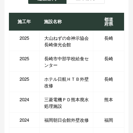
都道
施工年
施設名称
府県
2025
大山ねずの命神示協会
長崎
長崎偉光会館
2025
長崎市中部学校給食セ
長崎
ンター
2025
ホテル日航ＨＴＢ外壁
長崎
改修
2024
三菱電機ＰＤ熊本廃水
熊本
処理施設
2024
福岡朝日会館外壁改修
福岡