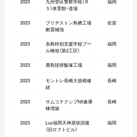
2023
九州管区警察学校（Ｒ
福岡
５）体育館・道場
2023
ブリヂストン鳥栖工場
佐賀
耐震補強
2023
糸島特別支援学校プー
福岡
ル棟他（第2工区）
2023
鹿島技研飯塚工場
福岡
2023
モントレ長崎大規模修
長崎
繕
2023
サムコテクシブN5倉庫
長崎
棟増築
2023
Luz福岡天神原状回復
福岡
（旧ロフトビル）