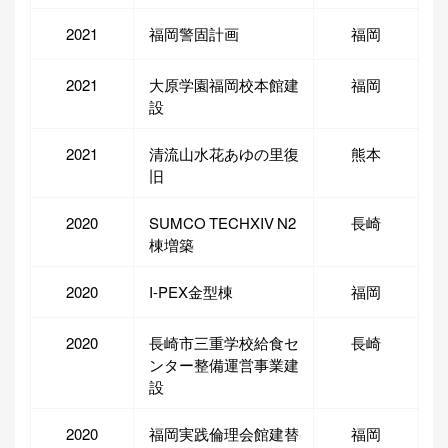
2021
福岡警固計画
福岡
2021
大原学園福岡校本館建
福岡
設
2021
清流山水花あゆの里復
熊本
旧
2020
SUMCO TECHXIV N2
長崎
棟増築
2020
I-PEX金型棟
福岡
2020
長崎市三重学校給食セ
長崎
ンター整備運営事業建
設
2020
福岡実践倫理会館建替
福岡