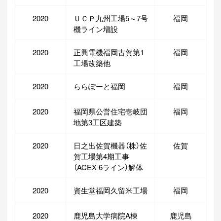
2020
ＵＣＰ九州工場5～7号
福岡
機ライン増設
2020
正興電機福岡古賀第1
福岡
工場改築他
2020
ららぽーと福岡
福岡
2020
福岡県公営住宅壱岐団
福岡
地第3工区建築
2020
日之出佐賀機器（株）佐
佐賀
賀工場第4期工事
（ACEX-6ライン）解体
2020
資生堂福岡久留米工場
福岡
2020
鹿児島大学病院A棟
鹿児島