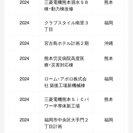
2024
三菱電機熊本泗水ＳＢ
熊本
棟・動力棟改修
2024
クラブスタイル南里３
福岡
丁目
2024
宮古島ホテル計画２期
沖縄
2024
熊本労災病院高度医
熊本
療・災害対応棟
2024
ローム・アポロ株式会
福岡
社 築後工場新機械棟
2024
三菱電機熊本ＳｉＣパ
熊本
ワー半導体新工場
2024
福岡市中央区大手門２
福岡
丁目計画