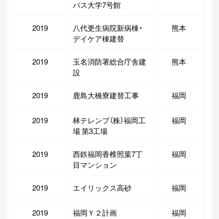
パス大学7号館
2019
八代更生病院新病棟・
熊本
デイケア棟建替
2019
玉名消防署総合庁舎建
熊本
設
2019
鹿島大橋寮建替工事
福岡
2019
林テレンプ（株）福岡工
福岡
場 第3工場
2019
西鉄福岡香椎照葉7丁
福岡
目マンション
2019
エイリックス高砂
福岡
2019
福岡Ｙ２計画
福岡