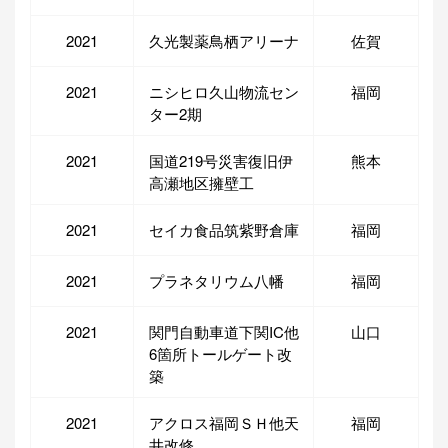
2021
久光製薬鳥栖アリーナ
佐賀
2021
ニシヒロ久山物流セン
福岡
ター2期
2021
国道219号災害復旧伊
熊本
高瀬地区擁壁工
2021
セイカ食品筑紫野倉庫
福岡
2021
プラネタリウム八幡
福岡
2021
関門自動車道下関IC他
山口
6箇所トールゲート改
築
2021
アクロス福岡ＳＨ他天
福岡
井改修