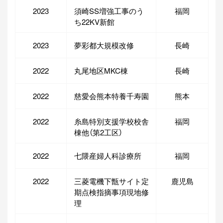
2023
須崎SS増強工事のう
福岡
ち22KV新館
2023
夢彩都大規模改修
長崎
2022
丸尾地区MKC棟
長崎
2022
慈愛会熊本特養千寿園
熊本
2022
糸島特別支援学校校舎
福岡
棟他（第2工区）
2022
七隈産婦人科診療所
福岡
2022
三菱電機下甑サイト定
鹿児島
期点検指摘事項現地修
理