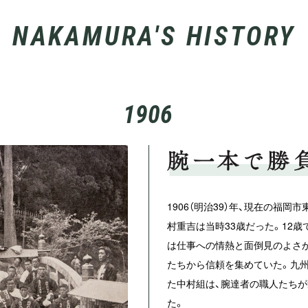
NAKAMURA'S HISTORY
1906
1906（明治39）年、現在の福岡
村重吉は当時33歳だった。12歳
は仕事への情熱と面倒見のよさか
たちから信頼を集めていた。九州
た中村組は、腕達者の職人たち
た。