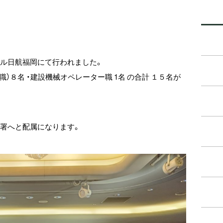
ホテル日航福岡にて行われました。
職）８名 ・建設機械オペレーター職 1名 の合計 １５名が
部署へと配属になります。